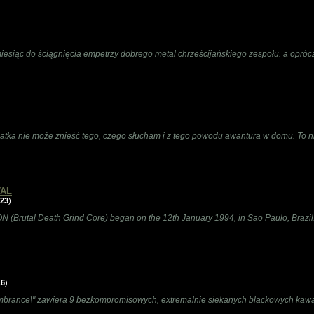
 miesiąc do ściągnięcia empetrzy dobrego metal chrześcijańskiego zespołu. a opró
matka nie może znieść tego, czego słucham i z tego powodu awantura w domu. To n
TAL
23
)
rutal Death Grind Core) began on the 12th January 1994, in Sao Paulo, Brazil. In
16
)
mbrance\" zawiera 9 bezkompromisowych, extremalnie siekanych blackowych kawał