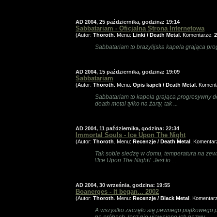
AD 2004, 25 października, godzina: 19:14
Sabbatariam - Oficjalna Strona Internetowa
(Autor:
Thoroth
. Menu:
Linki / Death Metal
. Komentarze:
2
Sabbatariam to brazylijska kapela grająca pr
AD 2004, 15 października, godzina: 19:09
Sabbatariam
(Autor:
Thoroth
. Menu:
Opis kapeli / Death Metal
. Koment
Sabbatariam to kapela grająca progresywny dea
death metal tylko na żarty, tak ...
AD 2004, 11 października, godzina: 22:34
Immortal Souls - Ice Upon The Night
(Autor:
Thoroth
. Menu:
Recenzje / Death Metal
. Komentar
Tak sobie siedzę w domu, temperatura na zewn
\'Ice Upon The Night\'. Jest to ...
AD 2004, 30 września, godzina: 19:55
Boanerges - It began... 2002
(Autor:
Thoroth
. Menu:
Recenzje / Black Metal
. Komentar
A wszystko zaczęło się pewnego piątkowego 