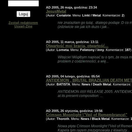
AD 2005, 26 maja, godzina: 23:34
JesusMetal
(Autor:
Corialote
. Menu:
Linki / Metal
. Komentarze:
2
)
nie znalazłam go tutaj.. dlatego podaje :D co
Zostań redaktorem
Usvart-Zine
(zdziwicie sie jak ich duzo i jak...
AD 2005, 11 marca, godzina: 13:11
Otwartość moi bracia, otwartość...
(Autor:
Lorneta
. Menu:
Felietony / inny
. Komentarze:
187
)
Witajcie! Mógłbym napisać tu o tym, że moja 
problem z codzienności, a wię...
AD 2005, 04 lutego, godzina: 05:54
ANTIDEMON . BRUTAL BRAZILIAN DEATH ME
(Autor:
BATISTA
. Menu:
News / Death Metal
. Komentarze:
ANTIDEMON /////// RELEASE 2005. ANTIDEMON (B
at its present composition: ...
AD 2005, 26 stycznia, godzina: 19:56
Crimson Moonlight \"Veil of Remembrance\"
(Autor:
Thoroth
. Menu:
News / Black Metal
. Komentarze:
Nowa płyta Crimson Moonlight \"Veil of Reme
Kapela tym razem zrezygnowała z klawiszy...