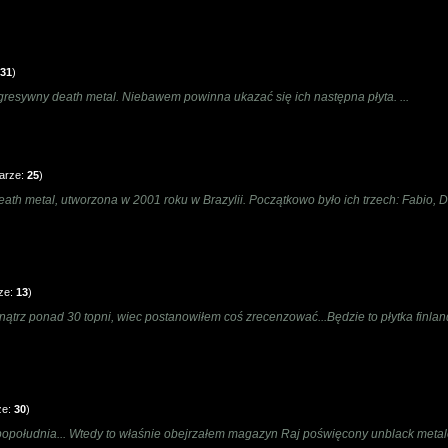
31
)
ogresywny death metal. Niebawem powinna ukazać się ich następna płyta. ...
arze:
25
)
th metal, utworzona w 2001 roku w Brazylii. Początkowo było ich trzech: Fabio, Da
ze:
13
)
ątrz ponad 30 topni, wiec postanowiłem coś zrecenzować...Będzie to płytka finlan
ze:
30
)
popołudnia... Wtedy to właśnie obejrzałem magazyn Raj poświęcony unblack met