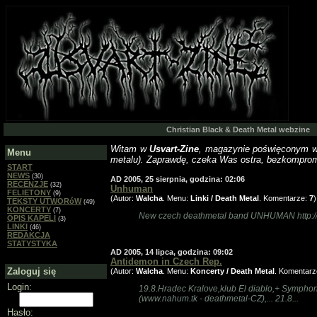
Christian Black & Death Metal webzine
Witam w
Usvart-Zine
, magazynie poświęconym 
Menu
metalu). Zaprawdę, czeka Was ostra, bezkomprom
START
NEWS
(30)
AD 2005, 25 sierpnia, godzina: 02:06
RECENZJE
(32)
Unhuman
FELIETONY
(9)
(Autor:
Walcha
. Menu:
Linki / Death Metal
. Komentarze:
7
)
TEKSTY UTWORóW
(49)
KONCERTY
(7)
New czech deathmetal band UNHUMAN http:/
OPIS KAPELI
(3)
LINKI
(46)
REDAKCJA
STATYSTYKA
AD 2005, 14 lipca, godzina: 09:02
Antidemon in Czech Rep.
Zaloguj się
(Autor:
Walcha
. Menu:
Koncerty / Death Metal
. Komentar
Login:
19.8.Hradec Kralove,klub El diablo,+ Sympho
(www.nahum.tk - deathmetal-CZ),... 21.8...
Hasło: