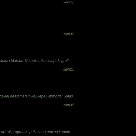
więcej
więcej
niel i Marcos. Na początku chłopaki grali
więcej
dzkiej deathmetalowej kapeli Immortal Souls
więcej
alowi. W programie pokazano pewną kapelę