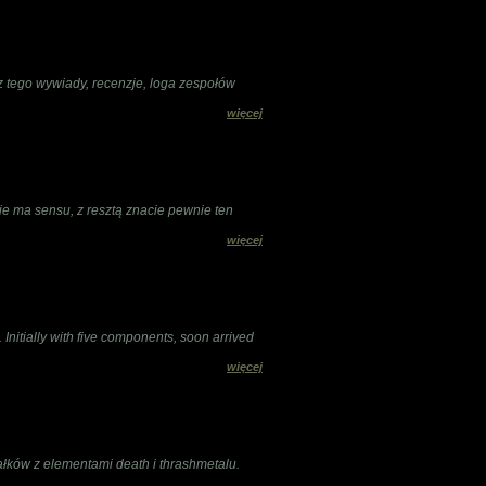
cz tego wywiady, recenzje, loga zespołów
więcej
ie ma sensu, z resztą znacie pewnie ten
więcej
itially with five components, soon arrived
więcej
ków z elementami death i thrashmetalu.