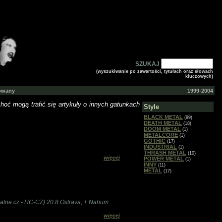
SZUKAJ
(wyszukiwanie po zawartości, tytułach oraz słowach
kluczowych)
gowany
1999-2004
hoć mogą trafić się artykuły o innych gatunkach
Style
BLACK METAL
(99)
DEATH METAL
(18)
DOOM METAL
(1)
METALCORE
(1)
GOTHIC
(17)
INDUSTRIAL
(1)
THRASH METAL
(10)
więcej
POWER METAL
(1)
INNY
(11)
METAL
(17)
alne.cz - HC-CZ) 20.8.Ostrava, + Nahum
więcej