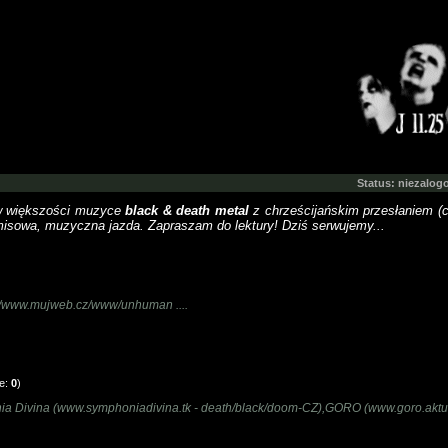
Status: niezalo
w większości muzyce
black & death metal
z chrześcijańskim przesłaniem (c
isowa, muzyczna jazda. Zapraszam do lektury! Dziś serwujemy...
/www.mujweb.cz/www/unhuman ....
ze:
0
)
nia Divina (www.symphoniadivina.tk - death/black/doom-CZ),GORO (www.goro.aktu